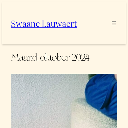
Spring
naar
Swaane Lauwaert
de
inhoud
Maand:
oktober 2024