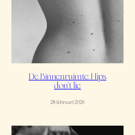
De Binnenruimte: Hips
don’t lie
28 februari 2026