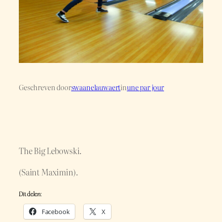
Geschreven door
swaanelauwaert
in
une par jour
The Big Lebowski.
(Saint Maximin).
Dit delen:
Facebook
X