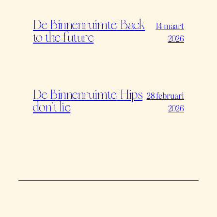
De Binnenruimte: Back
14 maart
to the future
2026
De Binnenruimte: Hips
28 februari
don’t lie
2026