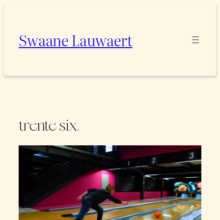
Spring
naar
Swaane Lauwaert
de
inhoud
trente six.