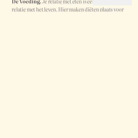
De Voeding.
Je relatie met eten is een spiegel van je
relatie met het leven. Hier maken diëten plaats voor
een diepe overgave aan wat je werkelijk voelt &
voedt. Ik leer je hoe je de alchemie van de keuken
kunt gebruiken om je zintuigen te prikkelen en je
hormonen in balans te brengen. Behandel je lichaam
als een tempel die het verdient om met liefde gevoed
te worden.
Taste the Experience
3. LEVENDE RITUELEN | CEREMONIES & RETRAITES
De Aloude Wijsheid.
Echte vrijheid ontstaat
wanneer je diep geworteld bent. In de voetsporen
van Maria Magdalena reizen we naar de heilige
bergen van Frankrijk voor een diepgaande
ceremonie. Een pad vol rituelen om je transformatie