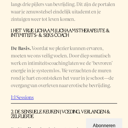
langs drie pijlers van bevrijding. Dit zijn de portalen
waar je zenuwstelsel eindelijk uitademt en je
zintuigen weer tot leven komen.
1. HET VRIJE LICHAAM | LICHAAMSTHERAPEUTE &
INTIMITEITS- & SEKS COACH
De Basis.
Voordat we plezier kunnen ervaren,
moeten we ons veilig voelen. Door diep somatisch
werk en intimiteitscoaching laten we de ‘bevroren’
energie in je systeem los. We verzachten de muren
rond je hart en ontsteken het vuur in je schoot—de
overgang van overleven naar erotische bevrijding.
1:1 Sessions
2. DE SENSUELE KEUKEN | VOEDING, VERLANGEN &
ZELFLIEFDE
Abonneren